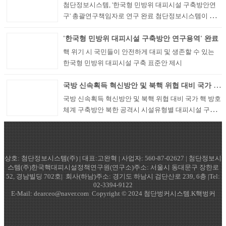
발표했다. 첨단정보시스템은 "국민을 위한 핵 대피시설
첨단정보시스템, '한국형 민방위 대피시설 구축방안연
이 절실한 현실에서 한국형 핵 방호 무궁화 꽃이 피...
구' 총괄연구책임자로 연구 완료 첨단정보시스템이 행
정안전부의 의뢰로 진행된 '한국형 민방위 대피시설 구
축방안연구'를 성공적으로 완료했다고 밝혔다. 이번 연
'한국형 민방위 대피시설 구축방안 연구용역' 완료
구는 북한의 다양한 안보 위협 상황에서 국민의 생명과
핵 위기 시 국민들이 안전하게 대피 및 생존할 수 있는
안전을 보호하기 위한 한국형 민방위 대피시설의 설계,
한국형 민방위 대피시설 구축 표준안 제시
구축, 관리 ...
국방 신속획득 혁신방안 및 북핵 위협 대비 국가 핵 방호체계 구축방안_ 북한 공격시 시설유형별 대피시설 구축방안
국방 신속획득 혁신방안 및 북핵 위협 대비 국가 핵 방호
체계 구축방안 북한 공격시 시설유형별 대피시설 구축
방안 축전, 축사, 참석자 한기호 국회의원(국회 국방위원
회 위원장, 신원식 국방장관, 이홍기 이사장(한국융합안
보연구원), 양충식 이사장( 국방산업연구원), 채우석 회
장(한국방위산업학회) 강순기 이사장 (삼육재단), 최임
상호: 첨단정보시스템(주) | 대표:고완혁 | 사업자: 560-87-02627 | 첨단정보시
수 부총장( ...
스템(주)한국핵대피시설정책연구원(연구소)주소: 서울시 동대문구 장한로
52, 경남빌딩 702호| 회사(하남)주소: 경기도 하남시 검단산로 239, 6층 |Tel:
02-3394-9122
E-Mail:
dearceo@naver.com
Copyright © 2024 첨단벙커시스템.K핵벙커