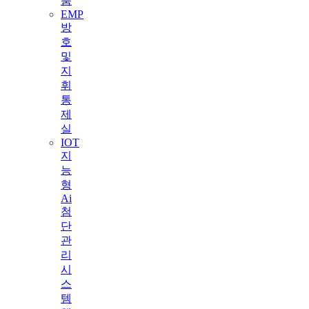
룸
EMP
방
호
및
지
휘
통
제
실
IOT
지
능
형
Ai
첨
단
관
리
시
스
템