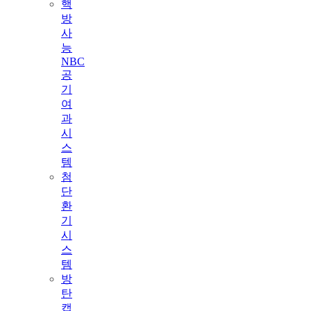
핵
방
사
능
NBC
공
기
여
과
시
스
템
첨
단
환
기
시
스
템
방
탄
캡