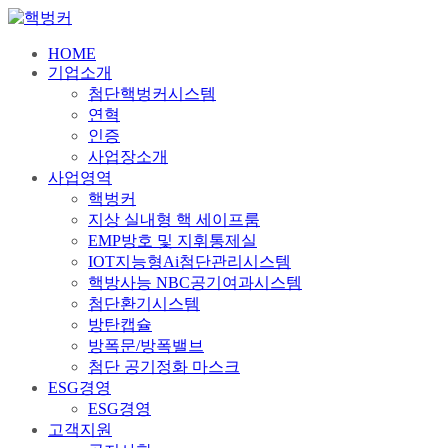
HOME
기업소개
첨단핵벙커시스템
연혁
인증
사업장소개
사업영역
핵벙커
지상 실내형 핵 세이프룸
EMP방호 및 지휘통제실
IOT지능형Ai첨단관리시스템
핵방사능 NBC공기여과시스템
첨단환기시스템
방탄캡슐
방폭문/방폭밸브
첨단 공기정화 마스크
ESG경영
ESG경영
고객지원