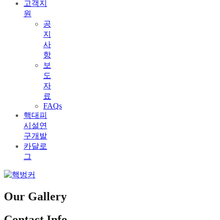
고객지
원
공
지
사
항
보
도
자
료
FAQs
핵대피
시설연
구개발
카달로
그
Our Gallery
Contact Info