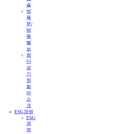
슐
방
폭
문/
방
폭
밸
브
첨
단
공
기
정
화
마
스
크
ESG경영
ESG
경
영