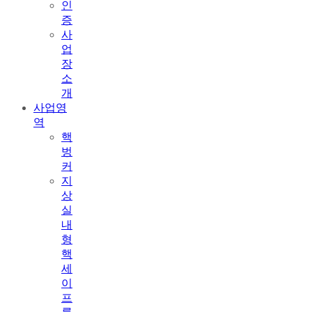
인
증
사
업
장
소
개
사업영
역
핵
벙
커
지
상
실
내
형
핵
세
이
프