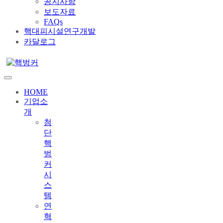
공지사항
보도자료
FAQs
핵대피시설연구개발
카달로그
HOME
기업소
개
첨
단
핵
벙
커
시
스
템
연
혁