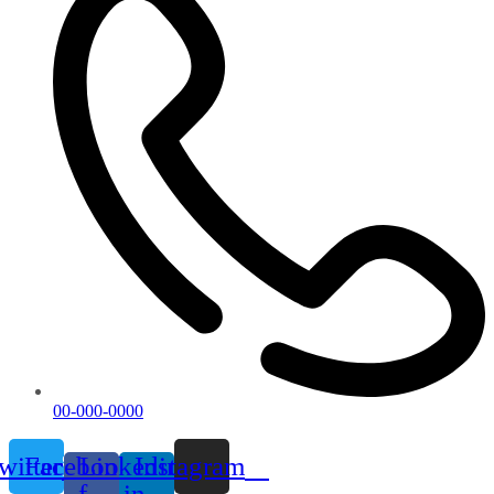
00-000-0000
witter
Facebook-
Linkedin-
Instagram
f
in